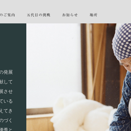
の発展
献して
展させ
ている
えてき
のづく
優秀と