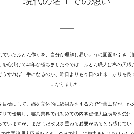
現代の名工での想い
れていたふとん作りを、自分が理解し易いように図面を引き〔
りを心掛けて40年が経ちました今では、ふとん職人は私の天職
どうすれば上手になるのか、
昨日よりも今日の出来上がりを良
になりました。
を目標にして、綿を立体的に綿組みをするので作業工程が、他
プリで優勝し、寝具業界では初めての内閣総理大臣表彰を受け
っていますが、まだまだ改良を重ねる必要があるとも感じてい
賞で内閣総理大臣賞を頂き、今まで以上に努力を続けなければ