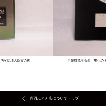
た内閣総理大臣賞の楯
卓越技能者表彰（現代の
丹羽ふとん店についてトップ